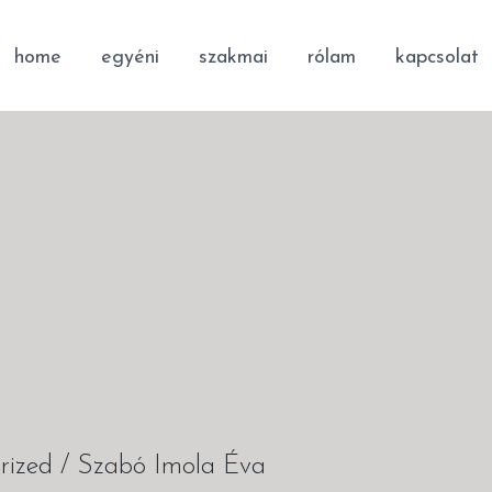
home
egyéni
szakmai
rólam
kapcsolat
rized
/
Szabó Imola Éva