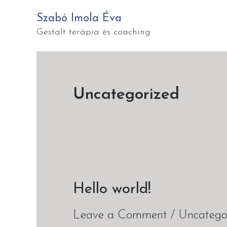
Skip
Szabó Imola Éva
to
Gestalt terápia és coaching
content
Uncategorized
Hello world!
Hello
world!
Leave a Comment
/
Uncatego