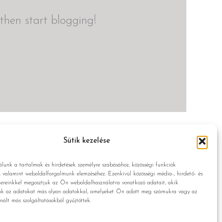
 then start blogging!
Sütik kezelése
álunk a tartalmak és hirdetések személyre szabásához, közösségi funkciók
z, valamint weboldalforgalmunk elemzéséhez. Ezenkívül közösségi média-, hirdető- és
ereinkkel megosztjuk az Ön weboldalhasználatra vonatkozó adatait, akik
ák az adatokat más olyan adatokkal, amelyeket Ön adott meg számukra vagy az
nált más szolgáltatásokból gyűjtöttek.