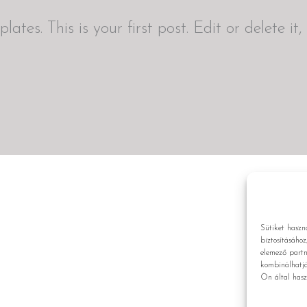
es. This is your first post. Edit or delete it,
Sütiket haszn
biztosításáho
elemező partn
kombinálhatj
Ön által hasz